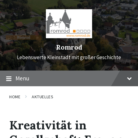
Skip
Skip
Skip
to
to
to
content
main
footer
navigation
Romrod
Lebenswerte Kleinstadt mit großer Geschichte
Menu
HOME
AKTUELLES
Kreativität in