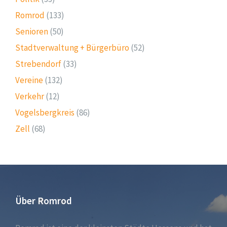
Romrod
(133)
Senioren
(50)
Stadtverwaltung + Bürgerbüro
(52)
Strebendorf
(33)
Vereine
(132)
Verkehr
(12)
Vogelsbergkreis
(86)
Zell
(68)
Über Romrod