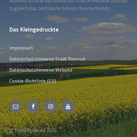
Romrod ist eine der kleinsten Städte Hessens und hat
zugleich das zentralste Schloss Deutschlands.
Das Kleingedruckte
Impressum
Datenschutzhinweise Stadt Romrod
Datenschutzhinweise Website
Cookie-Richtlinie (EU)
E-
Facebook
Instagram
YouTube
Mail
© Stadt Romrod 2026