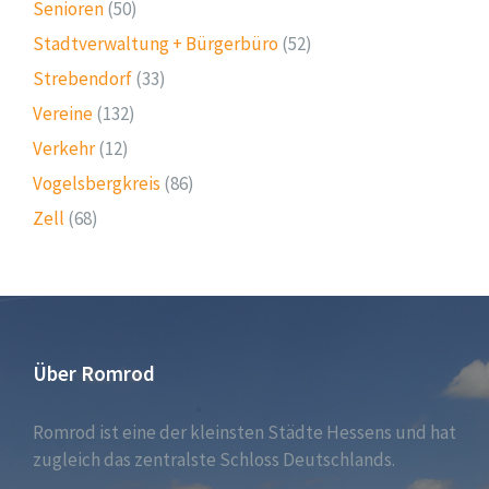
Senioren
(50)
Stadtverwaltung + Bürgerbüro
(52)
Strebendorf
(33)
Vereine
(132)
Verkehr
(12)
Vogelsbergkreis
(86)
Zell
(68)
Über Romrod
Romrod ist eine der kleinsten Städte Hessens und hat
zugleich das zentralste Schloss Deutschlands.