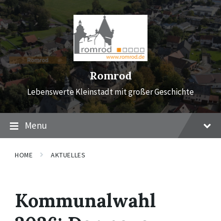
Skip
Skip
Skip
to
to
to
content
main
footer
navigation
Romrod
Lebenswerte Kleinstadt mit großer Geschichte
Menu
HOME
AKTUELLES
Kommunalwahl