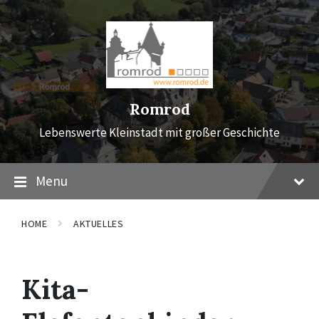
Skip
Skip
Skip
to
to
to
content
main
footer
navigation
Romrod
Lebenswerte Kleinstadt mit großer Geschichte
Menu
HOME
AKTUELLES
Kita-