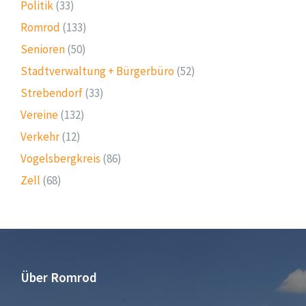
Politik
(33)
Romrod
(133)
Senioren
(50)
Stadtverwaltung + Bürgerbüro
(52)
Strebendorf
(33)
Vereine
(132)
Verkehr
(12)
Vogelsbergkreis
(86)
Zell
(68)
Über Romrod