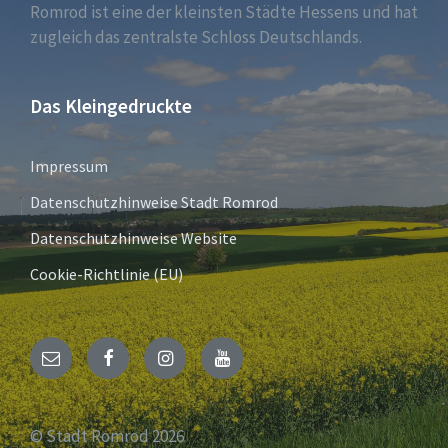
Romrod ist eine der kleinsten Städte Hessens und hat
zugleich das zentralste Schloss Deutschlands.
Das Kleingedruckte
Impressum
Datenschutzhinweise Stadt Romrod
Datenschutzhinweise Website
Cookie-Richtlinie (EU)
E-
Facebook
Instagram
YouTube
Mail
© Stadt Romrod 2026