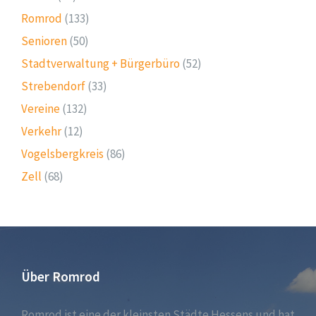
Romrod
(133)
Senioren
(50)
Stadtverwaltung + Bürgerbüro
(52)
Strebendorf
(33)
Vereine
(132)
Verkehr
(12)
Vogelsbergkreis
(86)
Zell
(68)
Über Romrod
Romrod ist eine der kleinsten Städte Hessens und hat