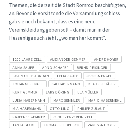
Themen, die derzeit die Stadt Romrod beschäftigten,
an. Bevor die Vorsitzende die Versammlung schloss
gab sie noch bekannt, dass es eine neue
Vereinskleidung geben soll – damit man in der
Hessenliga auch sieht, „wo man her kommt“.
Tags
1200 JAHRE ZELL
ALEXANDER GEMMER
ANDRÉ HOYER
ANNA SAUPE
ARNO SCHÄFER
BERND REISINGER
CHARLOTTE JORDAN
FELIX SAUPE
JESSICA ENGEL
JOHANNES ENGEL
KAI HABERMANN
KLAUS SCHÄFER
KURT GEMMER
LARS DÖRING
LEA MÜLLER
LUISA HABERMANN
MARC SEMMLER
MARIO HABERMEHL
MIA HABERMANN
OTTO LING
PHILIPP ZULAUF
RAJEENEE GEMMER
SCHÜTZENVEREIN ZELL
TANJA BECKE
THOMAS FELDPUSCH
VANESSA HOYER