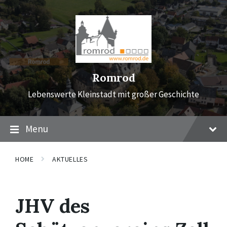
Skip
Skip
Skip
to
to
to
content
main
footer
navigation
Romrod
Lebenswerte Kleinstadt mit großer Geschichte
Menu
HOME
AKTUELLES
JHV des