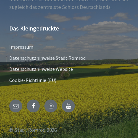
zugleich das zentralste Schloss Deutschlands.
Das Kleingedruckte
Impressum
Datenschutzhinweise Stadt Romrod
Datenschutzhinweise Website
Cookie-Richtlinie (EU)
E-
Facebook
Instagram
YouTube
Mail
© Stadt Romrod 2026