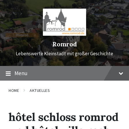
Skip
Skip
Skip
to
to
to
content
main
footer
navigation
Romrod
Lebenswerte Kleinstadt mit großer Geschichte
Menu
HOME
AKTUELLES
hôtel schloss romrod