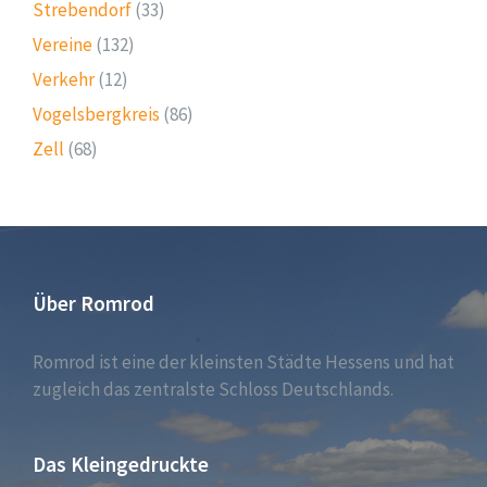
Strebendorf
(33)
Vereine
(132)
Verkehr
(12)
Vogelsbergkreis
(86)
Zell
(68)
Über Romrod
Romrod ist eine der kleinsten Städte Hessens und hat
zugleich das zentralste Schloss Deutschlands.
Das Kleingedruckte