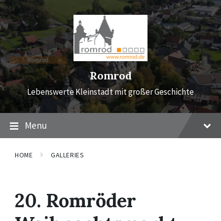
Skip
Skip
Skip
to
to
to
content
main
footer
navigation
Romrod
Lebenswerte Kleinstadt mit großer Geschichte
Menu
HOME
GALLERIES
20. Romröder