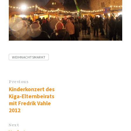
Tags
WEIHNACHTSMARKT
Previous
Kinderkonzert des
Kiga-Elternbeirats
mit Fredrik Vahle
2012
Next