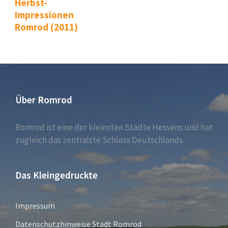
Herbst-
Impressionen
Romrod (2011)
Über Romrod
Romrod ist eine der kleinsten Städte Hessens und hat
zugleich das zentralste Schloss Deutschlands.
Das Kleingedruckte
Impressum
Datenschutzhinweise Stadt Romrod