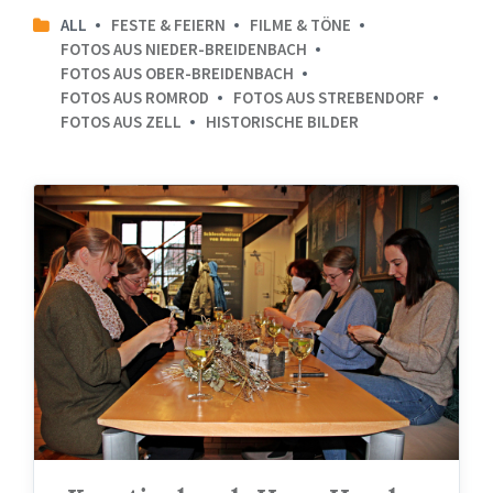
ALL
FESTE & FEIERN
FILME & TÖNE
FOTOS AUS NIEDER-BREIDENBACH
FOTOS AUS OBER-BREIDENBACH
FOTOS AUS ROMROD
FOTOS AUS STREBENDORF
FOTOS AUS ZELL
HISTORISCHE BILDER
09.04.2022
-
MGH
Romrod
-
Kreativabend
Herz,
Hand
und
Hugo
I