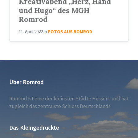
Kreativabend „Herz, Hand
-
und Hugo“ des MGH
006
Romrod
11. April 2022
in
FOTOS AUS ROMROD
Über Romrod
Romrod ist eine der kleinsten Städte Hessens und hat
zugleich das zentralste Schloss Deutschlands.
Das Kleingedruckte