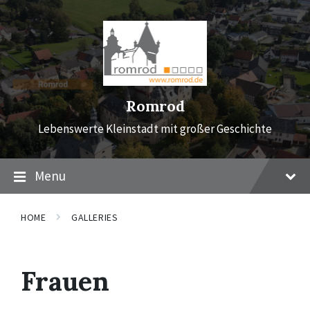
Skip
Skip
Skip
to
to
to
content
main
footer
navigation
Romrod
Lebenswerte Kleinstadt mit großer Geschichte
Menu
HOME
GALLERIES
Frauen