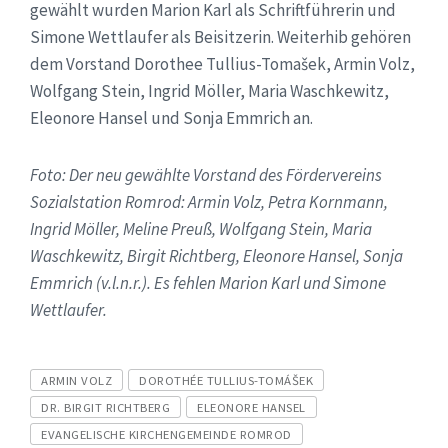
gewählt wurden Marion Karl als Schriftführerin und
Simone Wettlaufer als Beisitzerin. Weiterhib gehören
dem Vorstand Dorothee Tullius-Tomašek, Armin Volz,
Wolfgang Stein, Ingrid Möller, Maria Waschkewitz,
Eleonore Hansel und Sonja Emmrich an.
Foto: Der neu gewählte Vorstand des Fördervereins
Sozialstation Romrod: Armin Volz, Petra Kornmann,
Ingrid Möller, Meline Preuß, Wolfgang Stein, Maria
Waschkewitz, Birgit Richtberg, Eleonore Hansel, Sonja
Emmrich (v.l.n.r.). Es fehlen Marion Karl und Simone
Wettlaufer.
Tags
ARMIN VOLZ
DOROTHÉE TULLIUS-TOMÁŠEK
DR. BIRGIT RICHTBERG
ELEONORE HANSEL
EVANGELISCHE KIRCHENGEMEINDE ROMROD