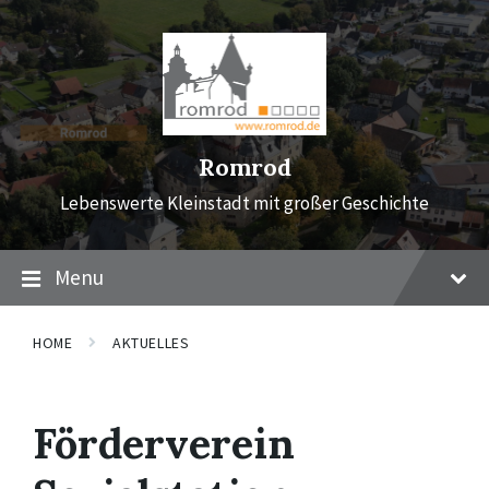
Skip
Skip
Skip
to
to
to
content
main
footer
navigation
Romrod
Lebenswerte Kleinstadt mit großer Geschichte
Menu
HOME
AKTUELLES
Förderverein