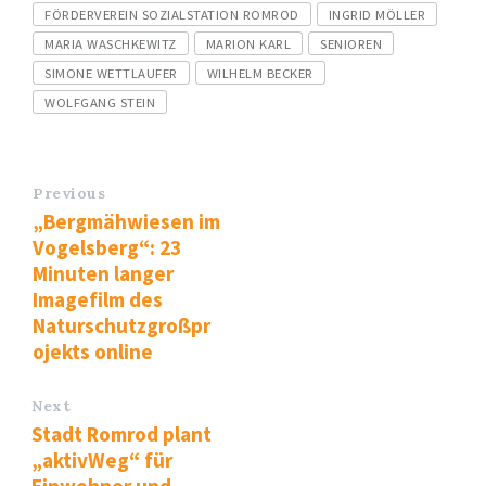
FÖRDERVEREIN SOZIALSTATION ROMROD
INGRID MÖLLER
MARIA WASCHKEWITZ
MARION KARL
SENIOREN
SIMONE WETTLAUFER
WILHELM BECKER
WOLFGANG STEIN
Previous
„Bergmähwiesen im
Vogelsberg“: 23
Minuten langer
Imagefilm des
Naturschutzgroßpr
ojekts online
Next
Stadt Romrod plant
„aktivWeg“ für
Einwohner und