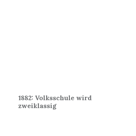
Read
More
1882: Volksschule wird
zweiklassig
Read
More