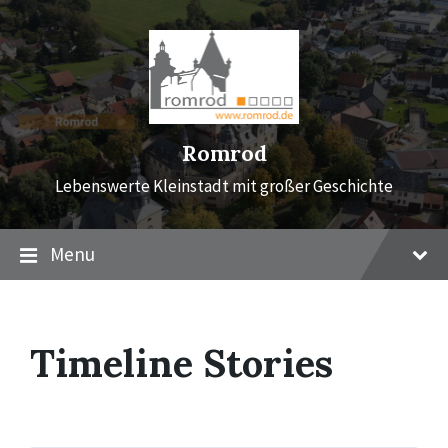
Skip
Skip
Skip
to
to
to
content
main
footer
navigation
Romrod
Lebenswerte Kleinstadt mit großer Geschichte
Menu
Timeline Stories