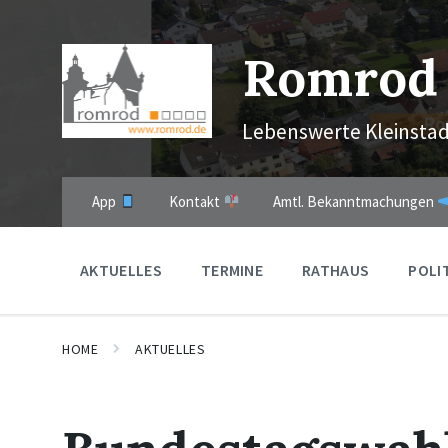
Skip
Skip
Skip
to
to
to
content
main
footer
Romrod
navigation
Lebenswerte Kleinstad
App
Kontakt
Amtl. Bekanntmachungen
AKTUELLES
TERMINE
RATHAUS
POLI
HOME
AKTUELLES