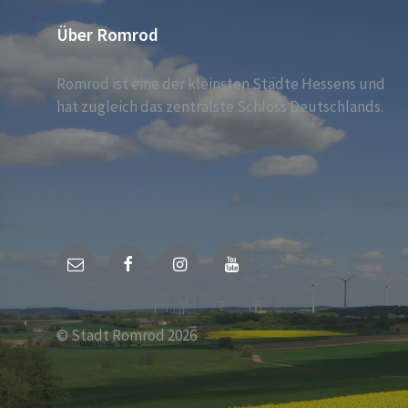
Über Romrod
Romrod ist eine der kleinsten Städte Hessens und
hat zugleich das zentralste Schloss Deutschlands.
E-
Facebook
Instagram
YouTube
Mail
© Stadt Romrod 2026