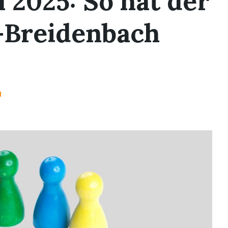
 2025: So hat der
r-Breidenbach
H