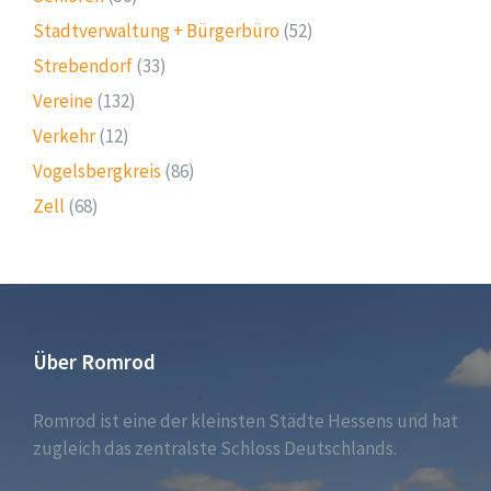
Stadtverwaltung + Bürgerbüro
(52)
Strebendorf
(33)
Vereine
(132)
Verkehr
(12)
Vogelsbergkreis
(86)
Zell
(68)
Über Romrod
Romrod ist eine der kleinsten Städte Hessens und hat
zugleich das zentralste Schloss Deutschlands.