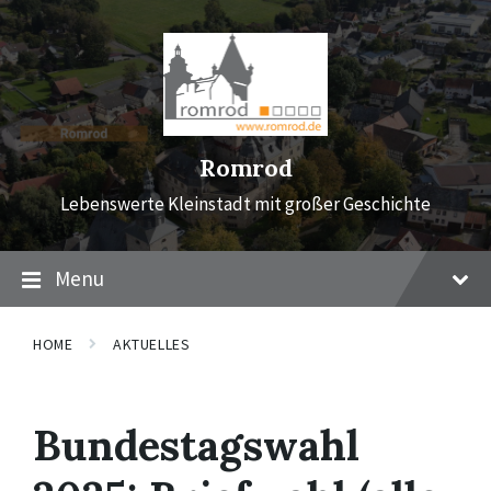
Skip
Skip
Skip
to
to
to
content
main
footer
navigation
Romrod
Lebenswerte Kleinstadt mit großer Geschichte
Menu
HOME
AKTUELLES
Bundestagswahl