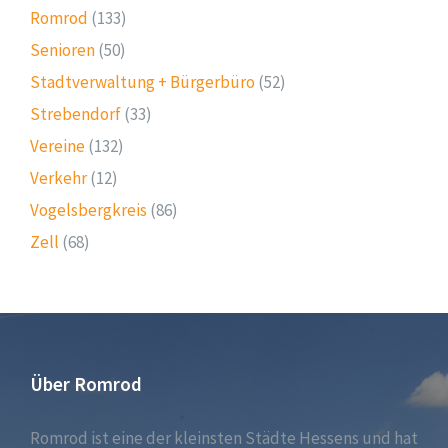
Romrod
(133)
Senioren
(50)
Stadtverwaltung + Bürgerbüro
(52)
Strebendorf
(33)
Vereine
(132)
Verkehr
(12)
Vogelsbergkreis
(86)
Zell
(68)
Über Romrod
Romrod ist eine der kleinsten Städte Hessens und hat