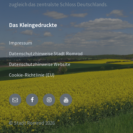
zugleich das zentralste Schloss Deutschlands.
Das Kleingedruckte
Impressum
Datenschutzhinweise Stadt Romrod
Datenschutzhinweise Website
Cookie-Richtlinie (EU)
E-
Facebook
Instagram
YouTube
Mail
© Stadt Romrod 2026