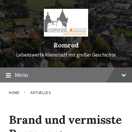
Skip
Skip
Skip
to
to
to
content
main
footer
navigation
Romrod
Lebenswerte Kleinstadt mit großer Geschichte
Menu
HOME
AKTUELLES
Brand und vermisste