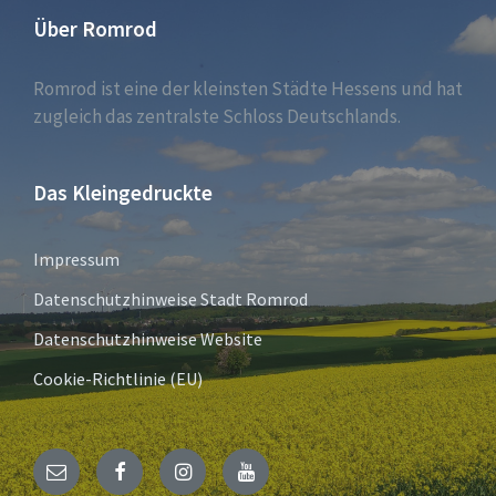
Über Romrod
Romrod ist eine der kleinsten Städte Hessens und hat
zugleich das zentralste Schloss Deutschlands.
Das Kleingedruckte
Impressum
Datenschutzhinweise Stadt Romrod
Datenschutzhinweise Website
Cookie-Richtlinie (EU)
E-
Facebook
Instagram
YouTube