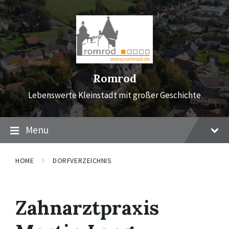
Skip
Skip
Skip
to
to
to
content
main
footer
navigation
Romrod
Lebenswerte Kleinstadt mit großer Geschichte
Menu
HOME
DORFVERZEICHNIS
Zahnarztpraxis