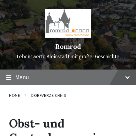
Skip
Skip
Skip
to
to
to
content
main
footer
navigation
Romrod
Lebenswerte Kleinstadt mit großer Geschichte
Menu
HOME
DORFVERZEICHNIS
Obst- und