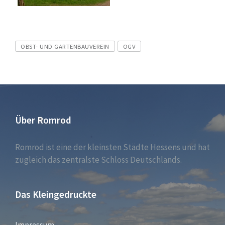
Tags
OBST- UND GARTENBAUVEREIN
OGV
Über Romrod
Romrod ist eine der kleinsten Städte Hessens und hat
zugleich das zentralste Schloss Deutschlands.
Das Kleingedruckte
Impressum