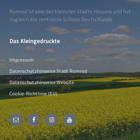
Romrod ist eine der kleinsten Städte Hessens und hat
zugleich das zentralste Schloss Deutschlands.
Das Kleingedruckte
Impressum
Datenschutzhinweise Stadt Romrod
Datenschutzhinweise Website
Cookie-Richtlinie (EU)
E-
Facebook
Instagram
YouTube
Mail