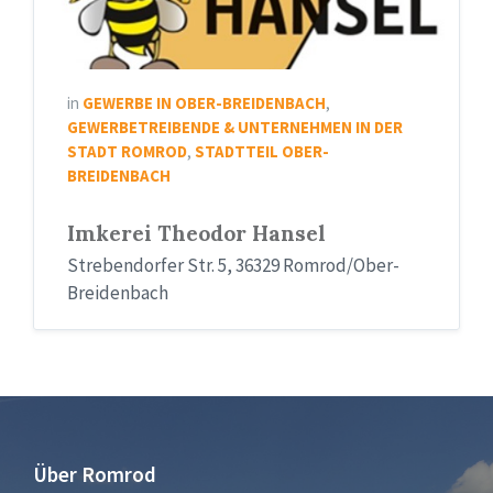
Breidenbach
in
GEWERBE IN OBER-BREIDENBACH
,
GEWERBETREIBENDE & UNTERNEHMEN IN DER
STADT ROMROD
,
STADTTEIL OBER-
BREIDENBACH
Imkerei Theodor Hansel
Strebendorfer Str. 5, 36329 Romrod/Ober-
Breidenbach
Über Romrod