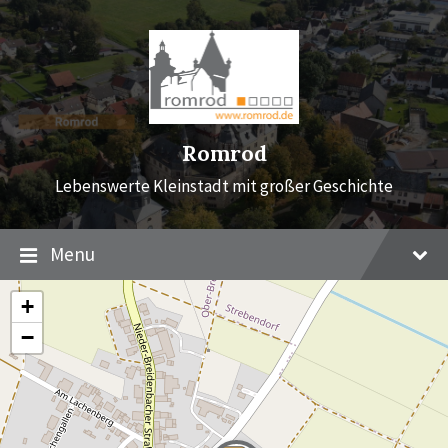
Skip
Skip
Skip
to
to
to
content
main
footer
navigation
Romrod
Lebenswerte Kleinstadt mit großer Geschichte
Menu
+
−