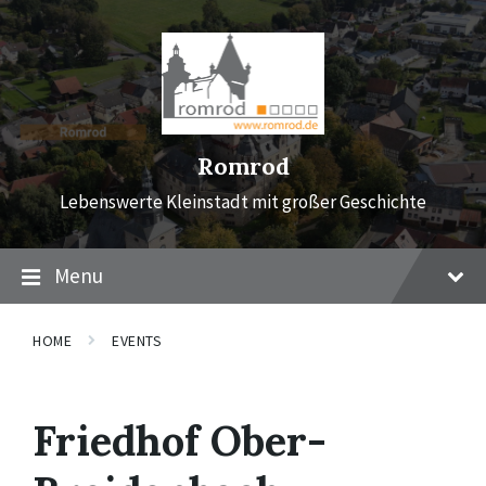
Skip
Skip
Skip
to
to
to
content
main
footer
navigation
Romrod
Lebenswerte Kleinstadt mit großer Geschichte
Menu
HOME
EVENTS
Friedhof Ober-