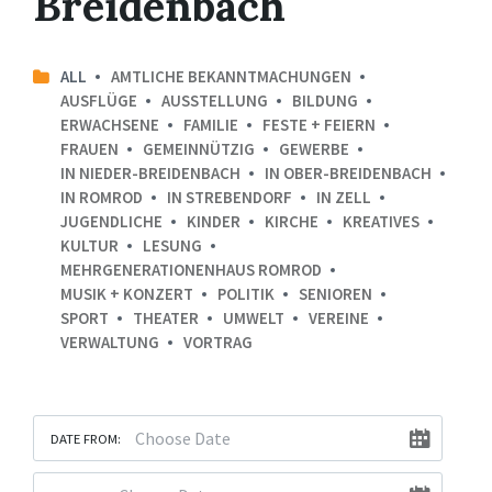
Breidenbach
ALL
AMTLICHE BEKANNTMACHUNGEN
AUSFLÜGE
AUSSTELLUNG
BILDUNG
ERWACHSENE
FAMILIE
FESTE + FEIERN
FRAUEN
GEMEINNÜTZIG
GEWERBE
IN NIEDER-BREIDENBACH
IN OBER-BREIDENBACH
IN ROMROD
IN STREBENDORF
IN ZELL
JUGENDLICHE
KINDER
KIRCHE
KREATIVES
KULTUR
LESUNG
MEHRGENERATIONENHAUS ROMROD
MUSIK + KONZERT
POLITIK
SENIOREN
SPORT
THEATER
UMWELT
VEREINE
VERWALTUNG
VORTRAG
DATE FROM: