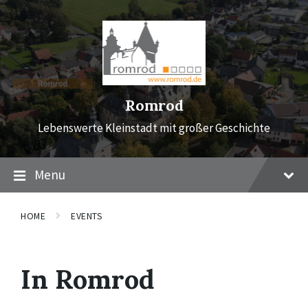
Skip
Skip
Skip
to
to
to
content
main
footer
navigation
Romrod
Lebenswerte Kleinstadt mit großer Geschichte
Menu
HOME
EVENTS
In Romrod