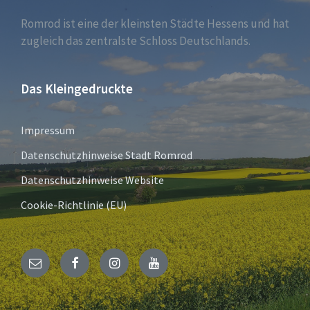
Romrod ist eine der kleinsten Städte Hessens und hat
zugleich das zentralste Schloss Deutschlands.
Das Kleingedruckte
Impressum
Datenschutzhinweise Stadt Romrod
Datenschutzhinweise Website
Cookie-Richtlinie (EU)
E-
Facebook
Instagram
YouTube
Mail