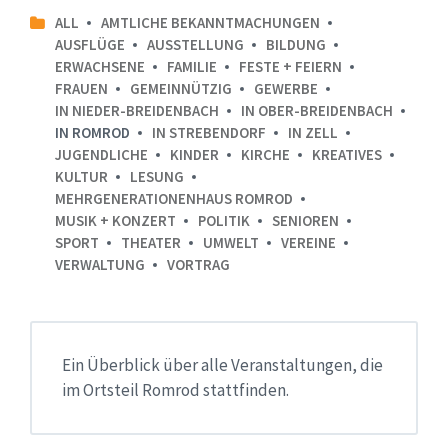
ALL
AMTLICHE BEKANNTMACHUNGEN
AUSFLÜGE
AUSSTELLUNG
BILDUNG
ERWACHSENE
FAMILIE
FESTE + FEIERN
FRAUEN
GEMEINNÜTZIG
GEWERBE
IN NIEDER-BREIDENBACH
IN OBER-BREIDENBACH
IN ROMROD
IN STREBENDORF
IN ZELL
JUGENDLICHE
KINDER
KIRCHE
KREATIVES
KULTUR
LESUNG
MEHRGENERATIONENHAUS ROMROD
MUSIK + KONZERT
POLITIK
SENIOREN
SPORT
THEATER
UMWELT
VEREINE
VERWALTUNG
VORTRAG
Ein Überblick über alle Veranstaltungen, die
im Ortsteil Romrod stattfinden.