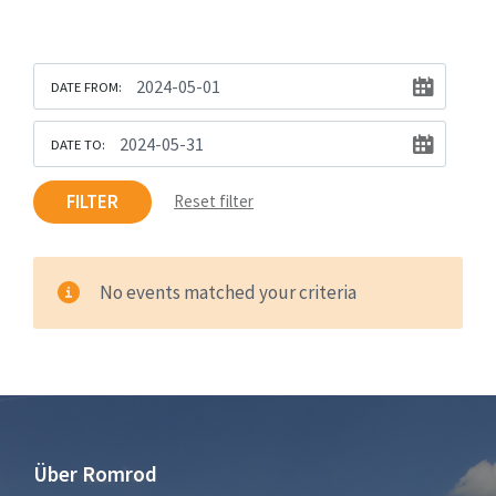
DATE FROM:
DATE TO:
FILTER
Reset filter
No events matched your criteria
Über Romrod