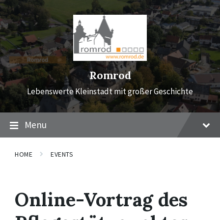
Skip
Skip
Skip
to
to
to
content
main
footer
navigation
Romrod
Lebenswerte Kleinstadt mit großer Geschichte
Menu
HOME
EVENTS
Online-Vortrag des