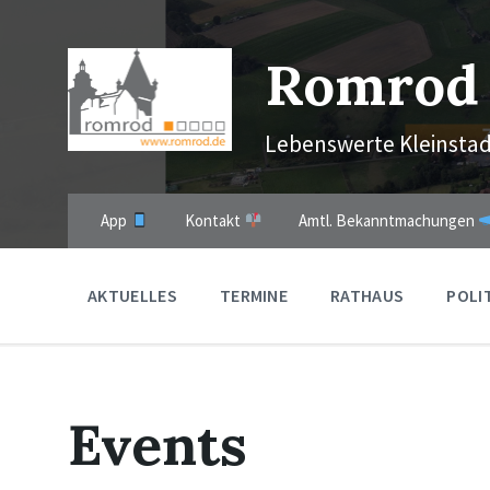
Skip
Skip
Skip
to
to
to
content
main
footer
Romrod
navigation
Lebenswerte Kleinstad
App
Kontakt
Amtl. Bekanntmachungen
AKTUELLES
TERMINE
RATHAUS
POLI
Events