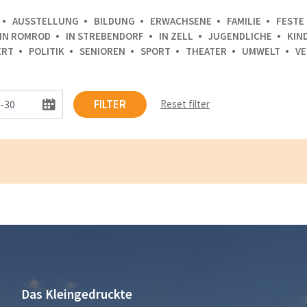
AUSSTELLUNG
BILDUNG
ERWACHSENE
FAMILIE
FESTE 
IN ROMROD
IN STREBENDORF
IN ZELL
JUGENDLICHE
KIN
ERT
POLITIK
SENIOREN
SPORT
THEATER
UMWELT
VE
FILTER
Reset filter
Das Kleingedruckte