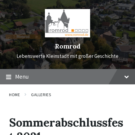
Skip
Skip
Skip
to
to
to
content
main
footer
navigation
Romrod
Lebenswerte Kleinstadt mit großer Geschichte
Menu
HOME
GALLERIES
Sommerabschlussfes