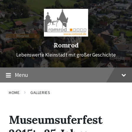
Skip
Skip
Skip
to
to
to
content
main
footer
navigation
Romrod
Lebenswerte Kleinstadt mit großer Geschichte
Menu
HOME
GALLERIES
Museumsuferfest