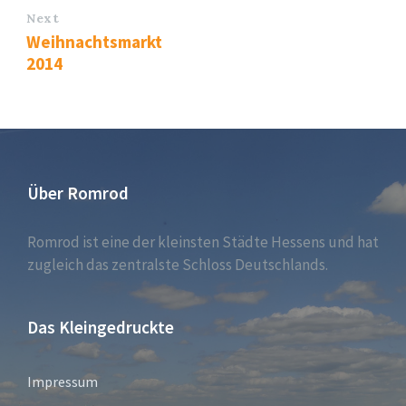
Next
Weihnachtsmarkt
2014
Über Romrod
Romrod ist eine der kleinsten Städte Hessens und hat
zugleich das zentralste Schloss Deutschlands.
Das Kleingedruckte
Impressum