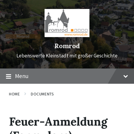
Skip
Skip
Skip
to
to
to
content
main
footer
navigation
Romrod
Lebenswerte Kleinstadt mit großer Geschichte
Menu
HOME
DOCUMENTS
Feuer-Anmeldung