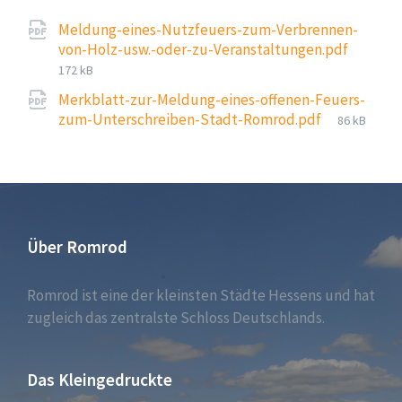
Meldung-eines-Nutzfeuers-zum-Verbrennen-
File
von-Holz-usw.-oder-zu-Veranstaltungen.pdf
size:
172 kB
Merkblatt-zur-Meldung-eines-offenen-Feuers-
File
zum-Unterschreiben-Stadt-Romrod.pdf
86 kB
size:
Über Romrod
Romrod ist eine der kleinsten Städte Hessens und hat
zugleich das zentralste Schloss Deutschlands.
Das Kleingedruckte