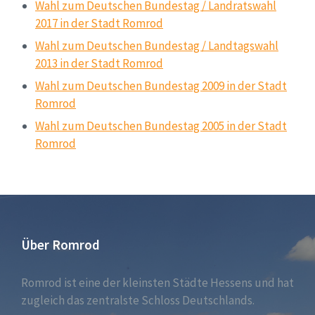
Wahl zum Deutschen Bundestag / Landratswahl
2017 in der Stadt Romrod
Wahl zum Deutschen Bundestag / Landtagswahl
2013 in der Stadt Romrod
Wahl zum Deutschen Bundestag 2009 in der Stadt
Romrod
Wahl zum Deutschen Bundestag 2005 in der Stadt
Romrod
Über Romrod
Romrod ist eine der kleinsten Städte Hessens und hat
zugleich das zentralste Schloss Deutschlands.