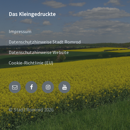
Das Kleingedruckte
Impressum
Datenschutzhinweise Stadt Romrod
Datenschutzhinweise Website
Cookie-Richtlinie (EU)
E-
Facebook
Instagram
YouTube
Mail
© Stadt Romrod 2026