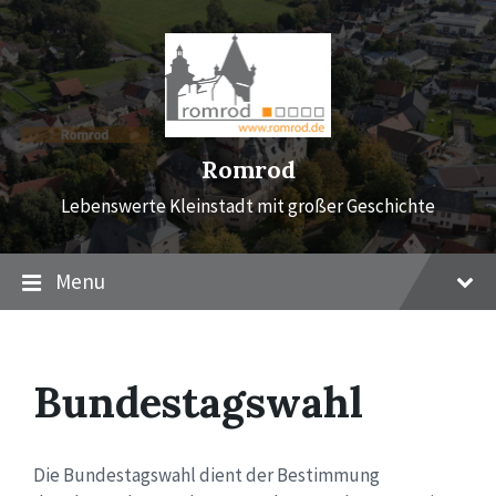
Skip
Skip
Skip
to
to
to
content
main
footer
navigation
Romrod
Lebenswerte Kleinstadt mit großer Geschichte
Menu
Bundestagswahl
Die Bundestagswahl dient der Bestimmung