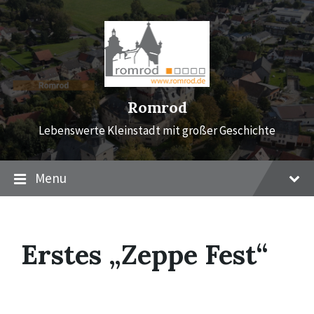
Skip
Skip
Skip
to
to
to
content
main
footer
navigation
Romrod
Lebenswerte Kleinstadt mit großer Geschichte
Menu
Erstes „Zeppe Fest“