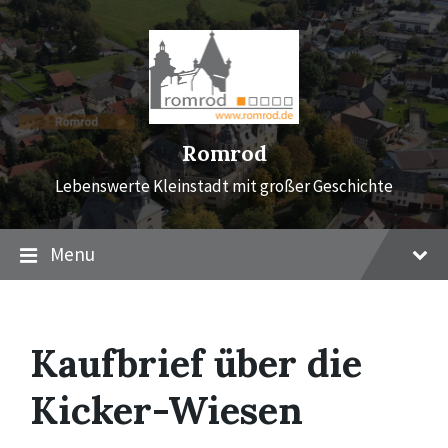
Skip
Skip
Skip
to
to
to
content
main
footer
navigation
Romrod
Lebenswerte Kleinstadt mit großer Geschichte
Menu
Kaufbrief über die
Kicker-Wiesen