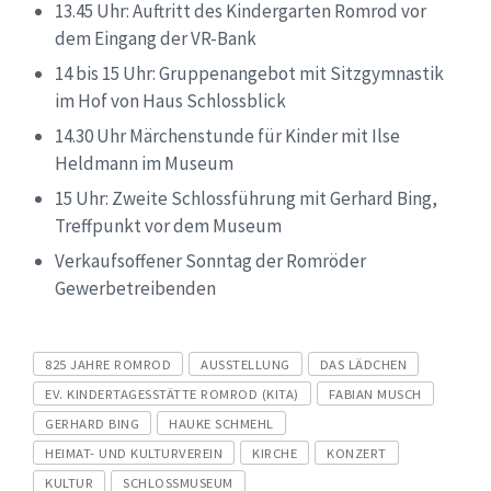
13.45 Uhr: Auftritt des Kindergarten Romrod vor
dem Eingang der VR-Bank
14 bis 15 Uhr: Gruppenangebot mit Sitzgymnastik
im Hof von Haus Schlossblick
14.30 Uhr Märchenstunde für Kinder mit Ilse
Heldmann im Museum
15 Uhr: Zweite Schlossführung mit Gerhard Bing,
Treffpunkt vor dem Museum
Verkaufsoffener Sonntag der Romröder
Gewerbetreibenden
Tags
825 JAHRE ROMROD
AUSSTELLUNG
DAS LÄDCHEN
EV. KINDERTAGESSTÄTTE ROMROD (KITA)
FABIAN MUSCH
GERHARD BING
HAUKE SCHMEHL
HEIMAT- UND KULTURVEREIN
KIRCHE
KONZERT
KULTUR
SCHLOSSMUSEUM