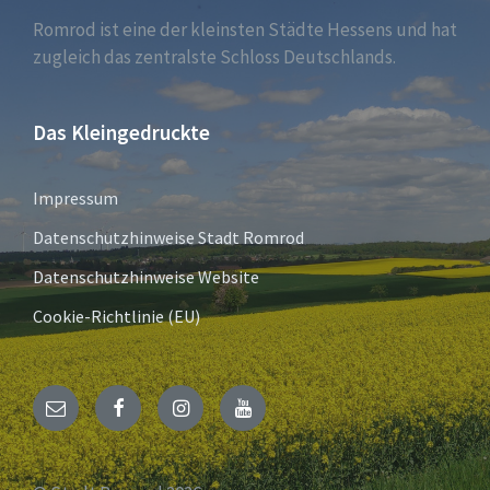
Romrod ist eine der kleinsten Städte Hessens und hat
zugleich das zentralste Schloss Deutschlands.
Das Kleingedruckte
Impressum
Datenschutzhinweise Stadt Romrod
Datenschutzhinweise Website
Cookie-Richtlinie (EU)
E-
Facebook
Instagram
YouTube
Mail