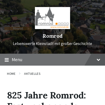
Skip
Skip
Skip
to
to
to
content
main
footer
navigation
Romrod
Lebenswerte Kleinstadt mit großer Geschichte
Menu
HOME
AKTUELLES
825 Jahre Romrod: