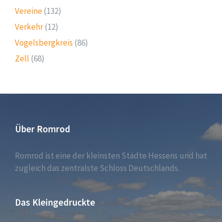
Vereine
(132)
Verkehr
(12)
Vogelsbergkreis
(86)
Zell
(68)
Über Romrod
Romrod ist eine der kleinsten Städte Hessens und hat
zugleich das zentralste Schloss Deutschlands.
Das Kleingedruckte