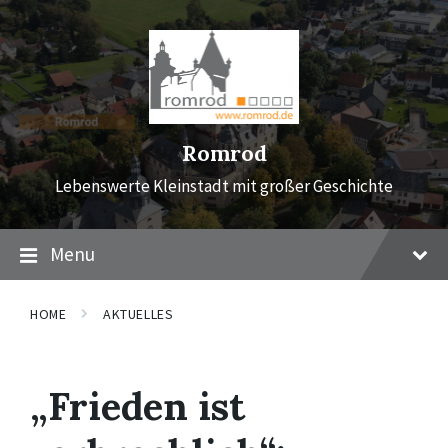
Skip
Skip
Skip
to
to
to
content
main
footer
navigation
Romrod
Lebenswerte Kleinstadt mit großer Geschichte
Menu
HOME
AKTUELLES
„Frieden ist