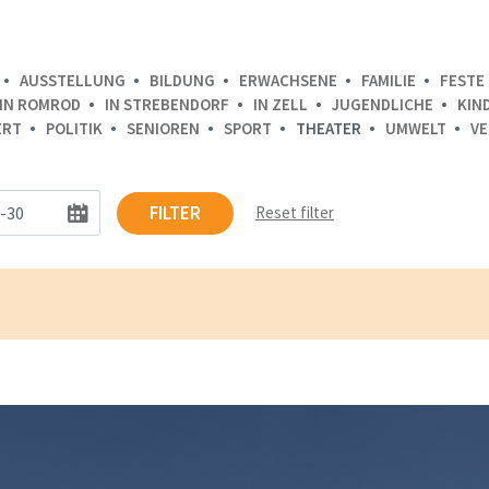
AUSSTELLUNG
BILDUNG
ERWACHSENE
FAMILIE
FESTE 
IN ROMROD
IN STREBENDORF
IN ZELL
JUGENDLICHE
KIN
ERT
POLITIK
SENIOREN
SPORT
THEATER
UMWELT
VE
FILTER
Reset filter