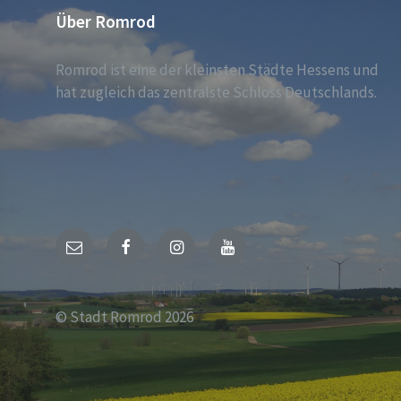
Über Romrod
Romrod ist eine der kleinsten Städte Hessens und
hat zugleich das zentralste Schloss Deutschlands.
E-
Facebook
Instagram
YouTube
Mail
© Stadt Romrod 2026