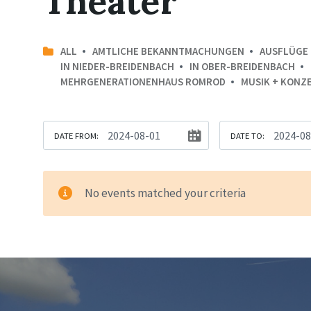
Theater
ALL
AMTLICHE BEKANNTMACHUNGEN
AUSFLÜGE
IN NIEDER-BREIDENBACH
IN OBER-BREIDENBACH
MEHRGENERATIONENHAUS ROMROD
MUSIK + KONZ
DATE FROM:
DATE TO:
No events matched your criteria