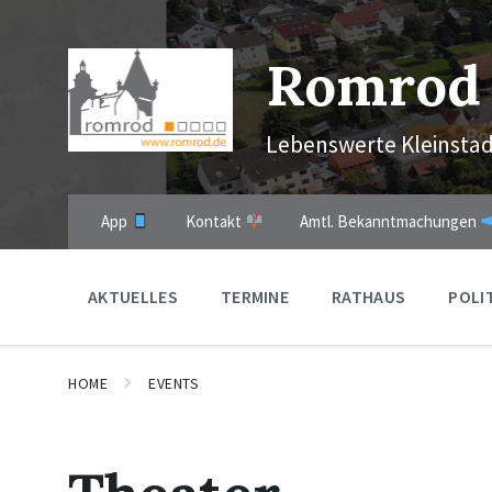
Skip
Skip
Skip
to
to
to
content
main
footer
Romrod
navigation
Lebenswerte Kleinstad
App
Kontakt
Amtl. Bekanntmachungen
AKTUELLES
TERMINE
RATHAUS
POLI
HOME
EVENTS