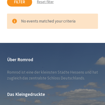
FILTER
Reset filter
No events matched your criteria
Über Romrod
Romrod ist eine der kleinsten Städte Hessens und hat
zugleich das zentralste Schloss Deutschlands.
Das Kleingedruckte