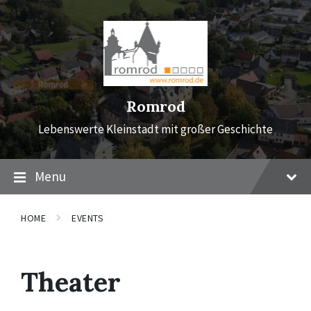
Skip
Skip
Skip
to
to
to
content
main
footer
navigation
Romrod
Lebenswerte Kleinstadt mit großer Geschichte
Menu
HOME
EVENTS
Theater