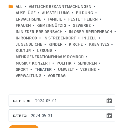
ALL
AMTLICHE BEKANNTMACHUNGEN
AUSFLÜGE
AUSSTELLUNG
BILDUNG
ERWACHSENE
FAMILIE
FESTE + FEIERN
FRAUEN
GEMEINNÜTZIG
GEWERBE
IN NIEDER-BREIDENBACH
IN OBER-BREIDENBACH
IN ROMROD
IN STREBENDORF
IN ZELL
JUGENDLICHE
KINDER
KIRCHE
KREATIVES
KULTUR
LESUNG
MEHRGENERATIONENHAUS ROMROD
MUSIK + KONZERT
POLITIK
SENIOREN
SPORT
THEATER
UMWELT
VEREINE
VERWALTUNG
VORTRAG
DATE FROM:
DATE TO: