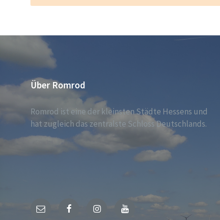
Über Romrod
Romrod ist eine der kleinsten Städte Hessens und
hat zugleich das zentralste Schloss Deutschlands.
E-
Facebook
Instagram
YouTube