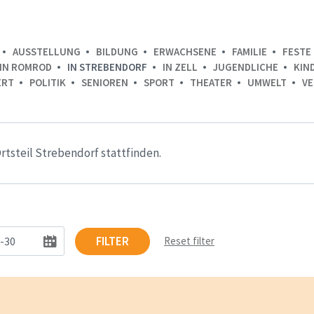
AUSSTELLUNG
BILDUNG
ERWACHSENE
FAMILIE
FESTE 
IN ROMROD
IN STREBENDORF
IN ZELL
JUGENDLICHE
KIN
ERT
POLITIK
SENIOREN
SPORT
THEATER
UMWELT
VE
rtsteil Strebendorf stattfinden.
FILTER
Reset filter