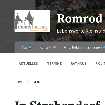
Skip
Skip
Skip
to
to
to
content
main
footer
Romrod
navigation
Lebenswerte Kleinstad
App
Kontakt
Amtl. Bekanntmachungen
AKTUELLES
TERMINE
RATHAUS
POLI
HOME
EVENTS