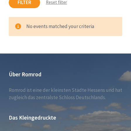
FILTER
Reset filter
No events matched your criteria
Über Romrod
Romrod ist eine der kleinsten Städte Hessens und hat
zugleich das zentralste Schloss Deutschlands.
Das Kleingedruckte