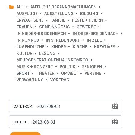
ALL
AMTLICHE BEKANNTMACHUNGEN
AUSFLÜGE
AUSSTELLUNG
BILDUNG
ERWACHSENE
FAMILIE
FESTE + FEIERN
FRAUEN
GEMEINNÜTZIG
GEWERBE
IN NIEDER-BREIDENBACH
IN OBER-BREIDENBACH
IN ROMROD
IN STREBENDORF
IN ZELL
JUGENDLICHE
KINDER
KIRCHE
KREATIVES
KULTUR
LESUNG
MEHRGENERATIONENHAUS ROMROD
MUSIK + KONZERT
POLITIK
SENIOREN
SPORT
THEATER
UMWELT
VEREINE
VERWALTUNG
VORTRAG
DATE FROM:
DATE TO: