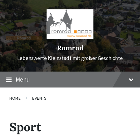
Skip
Skip
Skip
to
to
to
content
main
footer
navigation
Romrod
Lebenswerte Kleinstadt mit großer Geschichte
Menu
HOME
EVENTS
Sport