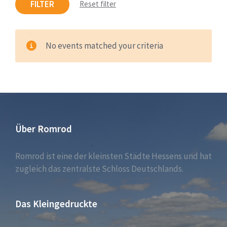
FILTER
Reset filter
No events matched your criteria
Über Romrod
Romrod ist eine der kleinsten Städte Hessens und hat
zugleich das zentralste Schloss Deutschlands.
Das Kleingedruckte