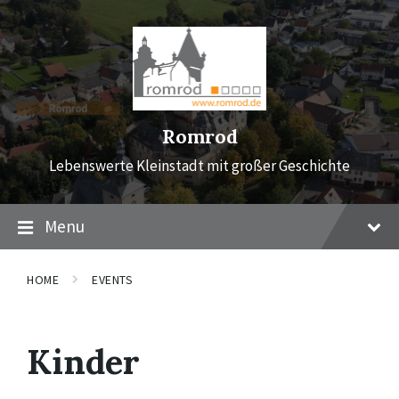
Skip
Skip
Skip
to
to
to
content
main
footer
navigation
Romrod
Lebenswerte Kleinstadt mit großer Geschichte
Menu
HOME
EVENTS
Kinder