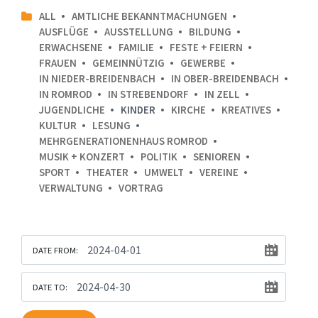
ALL
AMTLICHE BEKANNTMACHUNGEN
AUSFLÜGE
AUSSTELLUNG
BILDUNG
ERWACHSENE
FAMILIE
FESTE + FEIERN
FRAUEN
GEMEINNÜTZIG
GEWERBE
IN NIEDER-BREIDENBACH
IN OBER-BREIDENBACH
IN ROMROD
IN STREBENDORF
IN ZELL
JUGENDLICHE
KINDER
KIRCHE
KREATIVES
KULTUR
LESUNG
MEHRGENERATIONENHAUS ROMROD
MUSIK + KONZERT
POLITIK
SENIOREN
SPORT
THEATER
UMWELT
VEREINE
VERWALTUNG
VORTRAG
DATE FROM:
DATE TO: