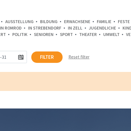
AUSSTELLUNG
BILDUNG
ERWACHSENE
FAMILIE
FESTE 
IN ROMROD
IN STREBENDORF
IN ZELL
JUGENDLICHE
KIN
ERT
POLITIK
SENIOREN
SPORT
THEATER
UMWELT
VE
FILTER
Reset filter