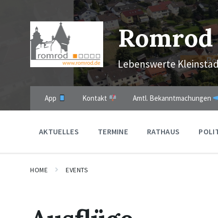
Skip
Skip
Skip
to
to
to
content
main
footer
Romrod
navigation
Lebenswerte Kleinstad
App
Kontakt
Amtl. Bekanntmachungen
AKTUELLES
TERMINE
RATHAUS
POLI
HOME
EVENTS