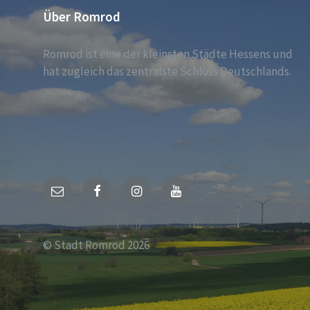
Über Romrod
Romrod ist eine der kleinsten Städte Hessens und
hat zugleich das zentralste Schloss Deutschlands.
E-
Facebook
Instagram
YouTube
Mail
© Stadt Romrod 2026