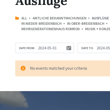
Ausflüge
ALL
AMTLICHE BEKANNTMACHUNGEN
AUSFLÜGE
IN NIEDER-BREIDENBACH
IN OBER-BREIDENBACH
MEHRGENERATIONENHAUS ROMROD
MUSIK + KONZ
DATE FROM:
DATE TO:
No events matched your criteria