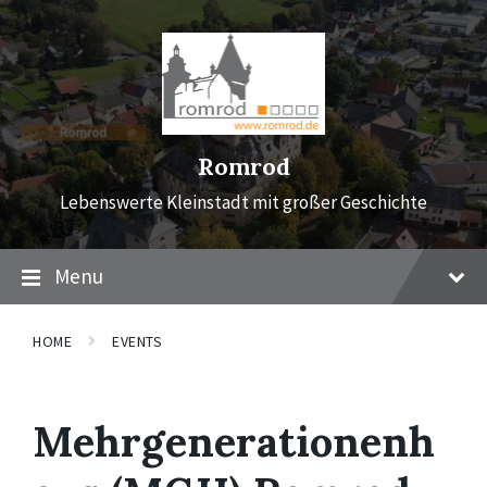
Skip
Skip
Skip
to
to
to
content
main
footer
navigation
Romrod
Lebenswerte Kleinstadt mit großer Geschichte
Menu
HOME
EVENTS
Mehrgenerationenh