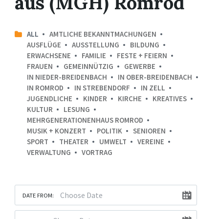
aus (MGH) Romrod
ALL
AMTLICHE BEKANNTMACHUNGEN
AUSFLÜGE
AUSSTELLUNG
BILDUNG
ERWACHSENE
FAMILIE
FESTE + FEIERN
FRAUEN
GEMEINNÜTZIG
GEWERBE
IN NIEDER-BREIDENBACH
IN OBER-BREIDENBACH
IN ROMROD
IN STREBENDORF
IN ZELL
JUGENDLICHE
KINDER
KIRCHE
KREATIVES
KULTUR
LESUNG
MEHRGENERATIONENHAUS ROMROD
MUSIK + KONZERT
POLITIK
SENIOREN
SPORT
THEATER
UMWELT
VEREINE
VERWALTUNG
VORTRAG
DATE FROM: