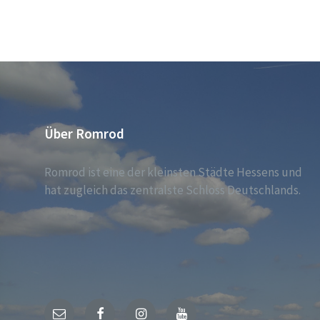
NAVIGATION
Über Romrod
Romrod ist eine der kleinsten Städte Hessens und
hat zugleich das zentralste Schloss Deutschlands.
E-
Facebook
Instagram
YouTube