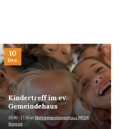
More
Info
10
Dez.
Kindertreff im ev.
Gemeindehaus
16:00 - 17:30
at
Mehrgenerationenhaus (MGH)
Romrod