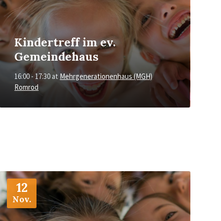
Kindertreff im ev.
Gemeindehaus
16:00 - 17:30
at
Mehrgenerationenhaus (MGH)
Romrod
More
Info
12
Nov.