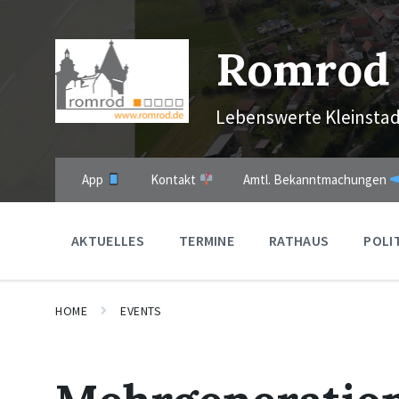
Skip
Skip
Skip
to
to
to
content
main
footer
Romrod
navigation
Lebenswerte Kleinstad
App
Kontakt
Amtl. Bekanntmachungen
AKTUELLES
TERMINE
RATHAUS
POLI
HOME
EVENTS