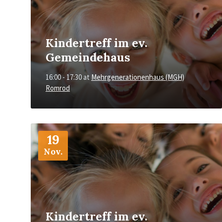
Kindertreff im ev.
Gemeindehaus
16:00 - 17:30
at
Mehrgenerationenhaus (MGH)
Romrod
More
Info
19
Nov.
Kindertreff im ev.