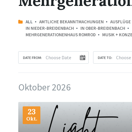
Mehrgeneratio
ALL
AMTLICHE BEKANNTMACHUNGEN
AUSFLÜGE
IN NIEDER-BREIDENBACH
IN OBER-BREIDENBACH
MEHRGENERATIONENHAUS ROMROD
MUSIK + KONZ
DATE FROM:
DATE TO:
Oktober 2026
More
Info
23
Okt.