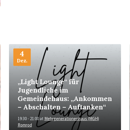
More
Info
4
Dez.
„Light Lounge“ für
Jugendliche im
Gemeindehaus: „Ankommen
– Abschalten – Auftanken“
19:30 - 21:00
at
Mehrgenerationenhaus (MGH)
Romrod