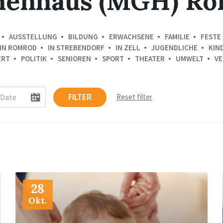
nenhaus (MGH) R
AUSSTELLUNG
BILDUNG
ERWACHSENE
FAMILIE
FESTE 
IN ROMROD
IN STREBENDORF
IN ZELL
JUGENDLICHE
KIN
ERT
POLITIK
SENIOREN
SPORT
THEATER
UMWELT
VE
FILTER
Reset filter
More
Info
28
Okt.