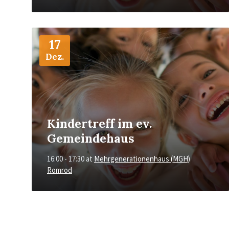
More
Info
17
Dez.
Kindertreff im ev.
Gemeindehaus
16:00 - 17:30
at
Mehrgenerationenhaus (MGH)
Romrod
POSTS