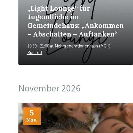
„Light Lounge“ für
Jugendliche im
Gemeindehaus: „Ankommen
– Abschalten – Auftanken“
19:30 - 21:00
at
Mehrgenerationenhaus (MGH)
Romrod
November 2026
More
Info
5
Nov.