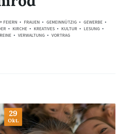
omrod
+ FEIERN
FRAUEN
GEMEINNÜTZIG
GEWERBE
DER
KIRCHE
KREATIVES
KULTUR
LESUNG
REINE
VERWALTUNG
VORTRAG
More
Info
29
Okt.