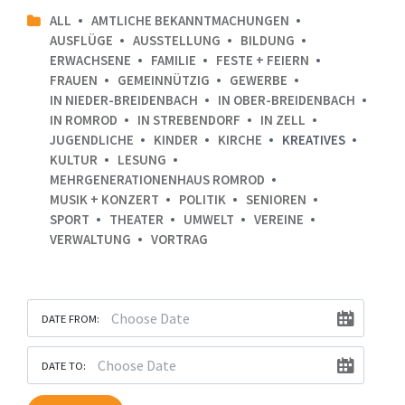
ALL
AMTLICHE BEKANNTMACHUNGEN
AUSFLÜGE
AUSSTELLUNG
BILDUNG
ERWACHSENE
FAMILIE
FESTE + FEIERN
FRAUEN
GEMEINNÜTZIG
GEWERBE
IN NIEDER-BREIDENBACH
IN OBER-BREIDENBACH
IN ROMROD
IN STREBENDORF
IN ZELL
JUGENDLICHE
KINDER
KIRCHE
KREATIVES
KULTUR
LESUNG
MEHRGENERATIONENHAUS ROMROD
MUSIK + KONZERT
POLITIK
SENIOREN
SPORT
THEATER
UMWELT
VEREINE
VERWALTUNG
VORTRAG
DATE FROM:
DATE TO: