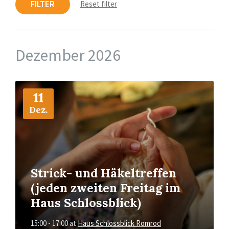
FILTER
Reset filter
Dezember 2026
More
Info
11
Dez.
Strick- und Häkeltreffen
(jeden zweiten Freitag im
Haus Schlossblick)
15:00 - 17:00
at
Haus Schlossblick Romrod