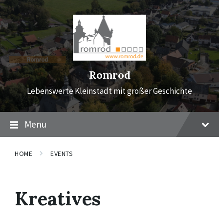
Skip
Skip
Skip
to
to
to
content
main
footer
navigation
Romrod
Lebenswerte Kleinstadt mit großer Geschichte
Menu
HOME
EVENTS
Kreatives