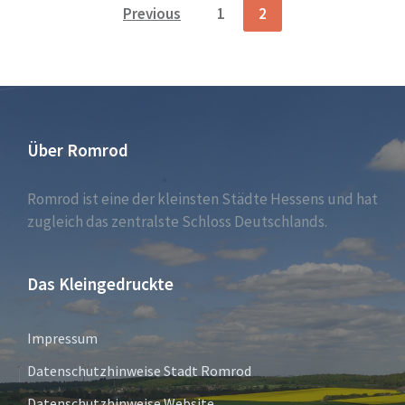
POSTS
Previous
1
2
NAVIGATION
Über Romrod
Romrod ist eine der kleinsten Städte Hessens und hat
zugleich das zentralste Schloss Deutschlands.
Das Kleingedruckte
Impressum
Datenschutzhinweise Stadt Romrod
Datenschutzhinweise Website