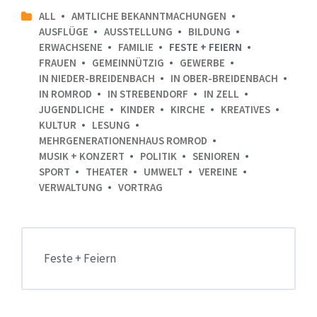
ALL
AMTLICHE BEKANNTMACHUNGEN
AUSFLÜGE
AUSSTELLUNG
BILDUNG
ERWACHSENE
FAMILIE
FESTE + FEIERN
FRAUEN
GEMEINNÜTZIG
GEWERBE
IN NIEDER-BREIDENBACH
IN OBER-BREIDENBACH
IN ROMROD
IN STREBENDORF
IN ZELL
JUGENDLICHE
KINDER
KIRCHE
KREATIVES
KULTUR
LESUNG
MEHRGENERATIONENHAUS ROMROD
MUSIK + KONZERT
POLITIK
SENIOREN
SPORT
THEATER
UMWELT
VEREINE
VERWALTUNG
VORTRAG
Feste + Feiern