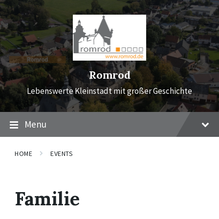
Skip
Skip
Skip
to
to
to
content
main
footer
navigation
Romrod
Lebenswerte Kleinstadt mit großer Geschichte
Menu
HOME
EVENTS
Familie