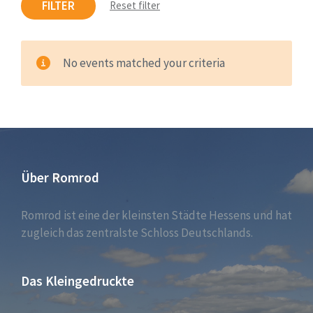
FILTER
Reset filter
No events matched your criteria
Über Romrod
Romrod ist eine der kleinsten Städte Hessens und hat
zugleich das zentralste Schloss Deutschlands.
Das Kleingedruckte