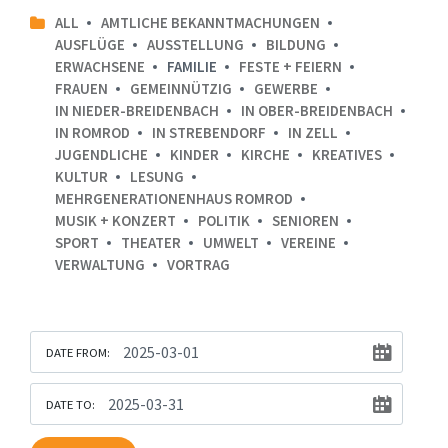
ALL
AMTLICHE BEKANNTMACHUNGEN
AUSFLÜGE
AUSSTELLUNG
BILDUNG
ERWACHSENE
FAMILIE
FESTE + FEIERN
FRAUEN
GEMEINNÜTZIG
GEWERBE
IN NIEDER-BREIDENBACH
IN OBER-BREIDENBACH
IN ROMROD
IN STREBENDORF
IN ZELL
JUGENDLICHE
KINDER
KIRCHE
KREATIVES
KULTUR
LESUNG
MEHRGENERATIONENHAUS ROMROD
MUSIK + KONZERT
POLITIK
SENIOREN
SPORT
THEATER
UMWELT
VEREINE
VERWALTUNG
VORTRAG
DATE FROM:
DATE TO: